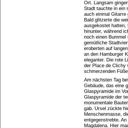
Ort. Langsam gingen
Stadt tauchte in ein
auch einmal Gitarre 
Bald glitzerte die w
ausgekostet hatten, 
hinunter, während ic
noch einen Bummel ü
gemütliche Stadtvier
eroberten auf langen
an den Hamburger Kie
eleganter. Die rote
der Place de Clichy
schmerzenden Füßen 
Am nächsten Tag bet
Gebäude, das eine gr
Glaspyramide im Vor
Glaspyramide der teu
monumentale Bauten
gab. Ursel zückte hi
Menschenmasse, die
entgegenstrebte. An
Magdalena. Hier mac