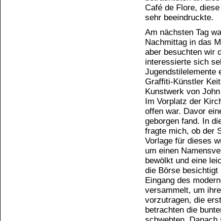
Café de Flore, diese
sehr beeindruckte.
Am nächsten Tag war
Nachmittag in das Ma
aber besuchten wir d
interessierte sich s
Jugendstilelemente 
Graffiti-Künstler Kei
Kunstwerk von John
Im Vorplatz der Kirc
offen war. Davor ein
geborgen fand. In di
fragte mich, ob der S
Vorlage für dieses w
um einen Namensvett
bewölkt und eine lei
die Börse besichtig
Eingang des moderne
versammelt, um ihr
vorzutragen, die ers
betrachten die bunte
schwebten. Danach s