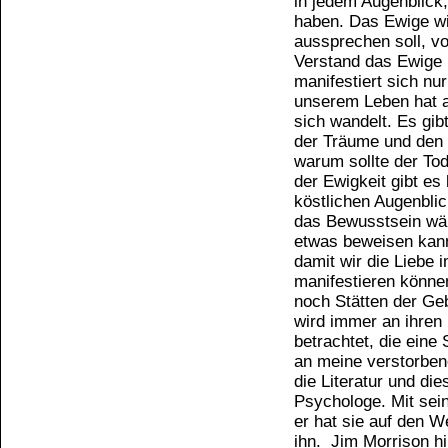
in jedem Augenblick,
haben. Das Ewige w
aussprechen soll, vo
Verstand das Ewige 
manifestiert sich nu
unserem Leben hat a
sich wandelt. Es gib
der Träume und den T
warum sollte der Tod
der Ewigkeit gibt es
köstlichen Augenblic
das Bewusstsein wär
etwas beweisen kann.
damit wir die Liebe 
manifestieren könn
noch Stätten der Geb
wird immer an ihren 
betrachtet, die ein
an meine verstorben
die Literatur und die
Psychologe. Mit sein
er hat sie auf den W
ihn. Jim Morrison hi