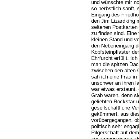
und wünschte mir no
so herbstlich sanft,
Eingang des Friedho
den Jim Lizardking 
seltenen Postkarten
zu finden sind. Eine
kleinen Stand und ve
den Nebeneingang de
Kopfsteinpflaster de
Ehrfurcht erfüllt. Ic
man die spitzen Däc
zwischen den alten 
sah ich eine Frau in
unschwer an ihren l
war etwas erstaunt,
Grab waren, denn sie
geliebten Rockstar u
gesellschaftliche Ve
gekümmert, aus dies
vorübergegangen, obw
politisch sehr engag
Pilgerschaft auf dem
zusammen waren, den