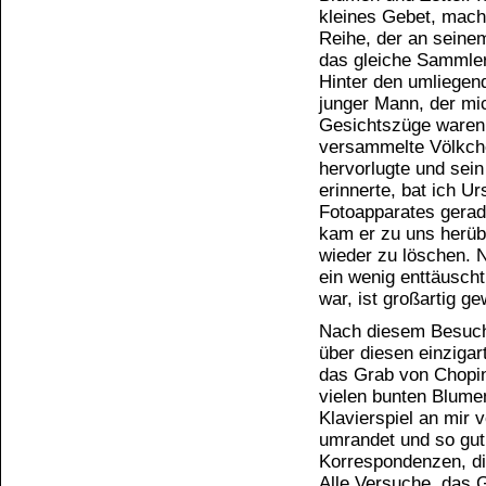
kleines Gebet, mach
Reihe, der an seinem
das gleiche Sammler
Hinter den umliegen
junger Mann, der mi
Gesichtszüge waren 
versammelte Völkche
hervorlugte und sein
erinnerte, bat ich U
Fotoapparates gerad
kam er zu uns herübe
wieder zu löschen. N
ein wenig enttäuscht
war, ist großartig g
Nach diesem Besuch 
über diesen einzigar
das Grab von Chopin
vielen bunten Blumen
Klavierspiel an mir 
umrandet und so gut 
Korrespondenzen, die
Alle Versuche, das G