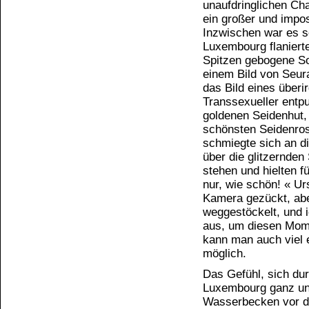
unaufdringlichen Ch
ein großer und impos
Inzwischen war es s
Luxembourg flaniert
Spitzen gebogene So
einem Bild von Seur
das Bild eines über
Transsexueller entp
goldenen Seidenhut,
schönsten Seidenro
schmiegte sich an d
über die glitzernde
stehen und hielten f
nur, wie schön! « Ur
Kamera gezückt, ab
weggestöckelt, und i
aus, um diesen Mom
kann man auch viel e
möglich.
Das Gefühl, sich du
Luxembourg ganz un
Wasserbecken vor de