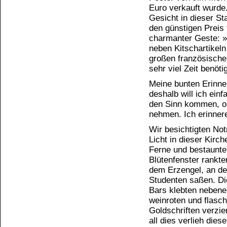
Euro verkauft wurde
Gesicht in dieser St
den günstigen Preis 
charmanter Geste: »
neben Kitschartikeln
großen französischen
sehr viel Zeit ben
Meine bunten Erinne
deshalb will ich ein
den Sinn kommen, oh
nehmen. Ich erinner
Wir besichtigten Not
Licht in dieser Kirch
Ferne und bestaunte
Blütenfenster rankte
dem Erzengel, an d
Studenten saßen. Di
Bars klebten nebenei
weinroten und flasc
Goldschriften verzie
all dies verlieh die