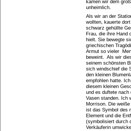
kamen wir dem große
unheimlich.
Als wir an der Stat
wollten, kauerte dort
schwarz gehüllte G
Frau, die ihre Hand
hielt. Sie bewegte s
griechischen Tragödi
Armut so vieler Mens
beweint. Als wir die
seinem schönsten Bl
sich windschief die 
den kleinen Blumenl
empfohlen hatte. Ich
diesem kleinen Gesc
und es duftete nach 
Vasen standen. Ich w
Morrison. Die weiße
ist das Symbol des 
Element und die Entf
(symbolisiert durch 
Verkäuferin umwickel