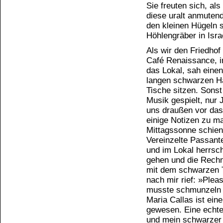
Sie freuten sich, al
diese uralt anmutend
den kleinen Hügeln s
Höhlengräber in Isr
Als wir den Friedhof
Café Renaissance, in
das Lokal, sah eine
langen schwarzen H
Tische sitzen. Sons
Musik gespielt, nur 
uns draußen vor das 
einige Notizen zu ma
Mittagssonne schien 
Vereinzelte Passante
und im Lokal herrsch
gehen und die Rechn
mit dem schwarzen T
nach mir rief: »Plea
musste schmunzeln u
Maria Callas ist ein
gewesen. Eine echte
und mein schwarzer K