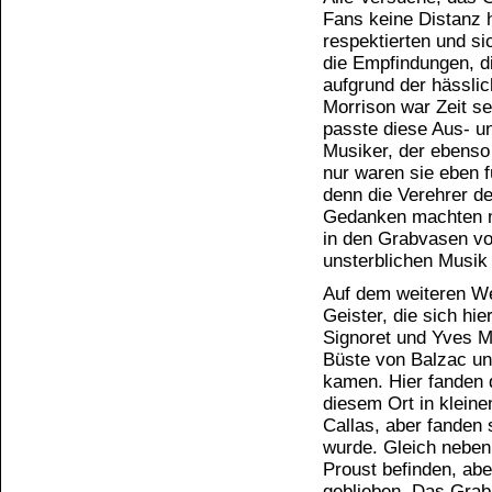
Fans keine Distanz h
respektierten und si
die Empfindungen, d
aufgrund der hässlic
Morrison war Zeit s
passte diese Aus- u
Musiker, der ebenso 
nur waren sie eben 
denn die Verehrer de
Gedanken machten mi
in den Grabvasen vo
unsterblichen Musik 
Auf dem weiteren We
Geister, die sich hi
Signoret und Yves Mo
Büste von Balzac un
kamen. Hier fanden 
diesem Ort in klein
Callas, aber fanden 
wurde. Gleich neben
Proust befinden, ab
geblieben. Das Grab 