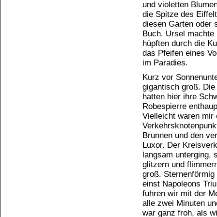
und violetten Blume
die Spitze des Eiffe
diesen Garten oder s
Buch. Ursel machte 
hüpften durch die K
das Pfeifen eines V
im Paradies.
Kurz vor Sonnenunte
gigantisch groß. Di
hatten hier ihre Sch
Robespierre enthaupt
Vielleicht waren mi
Verkehrsknotenpunkt
Brunnen und den ver
Luxor. Der Kreisver
langsam unterging, s
glitzern und flimmer
groß. Sternenförmig
einst Napoleons Triu
fuhren wir mit der M
alle zwei Minuten un
war ganz froh, als w