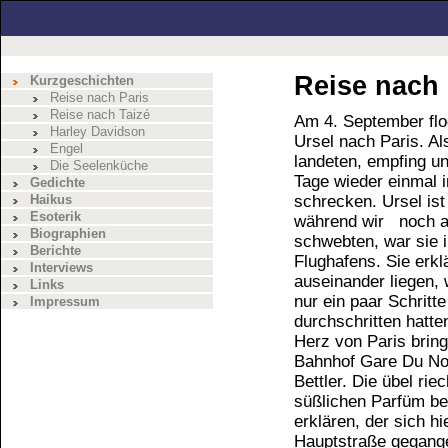
Reise nach 
Kurzgeschichten
Reise nach Paris
Reise nach Taizé
Am 4. September flo
Harley Davidson
Ursel nach Paris. Al
Engel
landeten, empfing un
Die Seelenküche
Tage wieder einmal 
Gedichte
Haikus
schrecken. Ursel ist 
Esoterik
während wir noch au
Biographien
schwebten, war sie 
Berichte
Flughafens. Sie erkl
Interviews
auseinander liegen,
Links
nur ein paar Schritt
Impressum
durchschritten hatte
Herz von Paris bring
Bahnhof Gare Du No
Bettler. Die übel r
süßlichen Parfüm be
erklären, der sich hi
Hauptstraße gegange